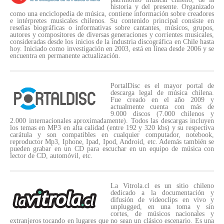
historia y del presente. Organizado
como una enciclopedia de música, contiene información sobre creadores
e intérpretes musicales chilenos. Su contenido principal consiste en
reseñas biográficas o informativas sobre cantantes, músicos, grupos,
autores y compositores de diversas generaciones y corrientes musicales,
consideradas desde los inicios de la industria discográfica en Chile hasta
hoy. Iniciado como investigación en 2003, está en línea desde 2006 y se
encuentra en permanente actualización.
PortalDisc es el mayor portal de
descarga legal de música chilena.
Fue creado en el año 2009 y
actualmente cuenta con más de
9.000 discos (7.000 chilenos y
2.000 internacionales aproximadamente). Todos las descargas incluyen
los temas en MP3 en alta calidad (entre 192 y 320 kbs) y su respectiva
carátula y son compatibles en cualquier computador, notebook,
reproductor Mp3, Iphone, Ipad, Ipod, Android, etc. Además también se
pueden grabar en un CD para escuchar en un equipo de música con
lector de CD, automóvil, etc.
La Vitrola.cl es un sitio chileno
dedicado a la documentación y
difusión de videoclips en vivo y
unplugged, en una toma y sin
cortes, de músicos nacionales y
extranjeros tocando en lugares que no sean un clásico escenario. Es una