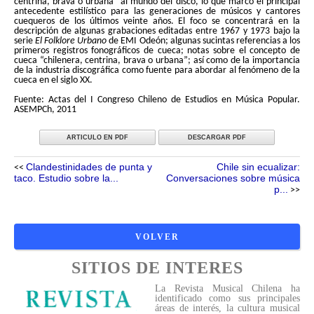
centrina, brava o urbana” al mundo del disco, lo que marcó el principal
antecedente estilístico para las generaciones de músicos y cantores
cuequeros de los últimos veinte años. El foco se concentrará en la
descripción de algunas grabaciones editadas entre 1967 y 1973 bajo la
serie
El Folklore Urbano
de EMI Odeón; algunas sucintas referencias a los
primeros registros fonográficos de cueca; notas sobre el concepto de
cueca “chilenera, centrina, brava o urbana”; así como de la importancia
de la industria discográfica como fuente para abordar al fenómeno de la
cueca en el siglo XX.
Fuente: Actas del I Congreso Chileno de Estudios en Música Popular.
ASEMPCh, 2011
ARTICULO EN PDF
DESCARGAR PDF
Clandestinidades de punta y
Chile sin ecualizar:
<<
taco. Estudio sobre la...
Conversaciones sobre música
p...
>>
SITIOS DE INTERES
La Revista Musical Chilena ha
identificado como sus principales
áreas de interés, la cultura musical