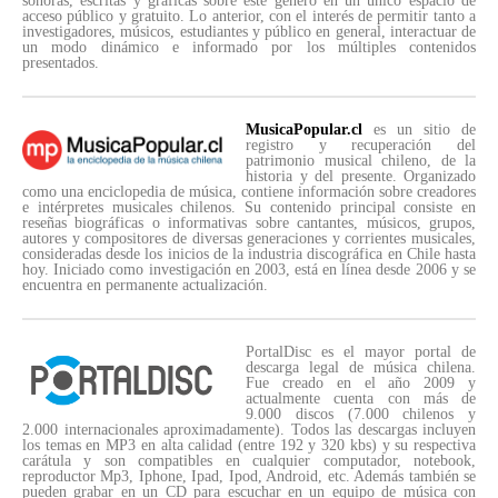
sonoras, escritas y gráficas sobre este género en un único espacio de
acceso público y gratuito. Lo anterior, con el interés de permitir tanto a
investigadores, músicos, estudiantes y público en general, interactuar de
un modo dinámico e informado por los múltiples contenidos
presentados.
MusicaPopular.cl
es un sitio de
registro y recuperación del
patrimonio musical chileno, de la
historia y del presente. Organizado
como una enciclopedia de música, contiene información sobre creadores
e intérpretes musicales chilenos. Su contenido principal consiste en
reseñas biográficas o informativas sobre cantantes, músicos, grupos,
autores y compositores de diversas generaciones y corrientes musicales,
consideradas desde los inicios de la industria discográfica en Chile hasta
hoy. Iniciado como investigación en 2003, está en línea desde 2006 y se
encuentra en permanente actualización.
PortalDisc es el mayor portal de
descarga legal de música chilena.
Fue creado en el año 2009 y
actualmente cuenta con más de
9.000 discos (7.000 chilenos y
2.000 internacionales aproximadamente). Todos las descargas incluyen
los temas en MP3 en alta calidad (entre 192 y 320 kbs) y su respectiva
carátula y son compatibles en cualquier computador, notebook,
reproductor Mp3, Iphone, Ipad, Ipod, Android, etc. Además también se
pueden grabar en un CD para escuchar en un equipo de música con