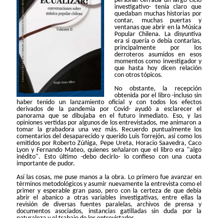
personal cerraba un largo ciclo
investigativo- tenía claro que
quedaban muchas historias por
contar, muchas puertas y
ventanas que abrir en la Música
Popular Chilena. La disyuntiva
era si quería o debía contarlas,
principalmente por los
derroteros asumidos en esos
momentos como investigador y
que hasta hoy dicen relación
con otros tópicos.
No obstante, la recepción
obtenida por el libro -incluso sin
haber tenido un lanzamiento oficial y con todos los efectos
derivados de la pandemia por Covid- ayudó a esclarecer el
panorama que se dibujaba en el futuro inmediato. Eso, y las
opiniones vertidas por algunos de los entrevistados, me animaron a
tomar la grabadora una vez más. Recuerdo puntualmente los
comentarios del desaparecido y querido Luis Torrejón, así como los
emitidos por Roberto Zúñiga, Pepe Ureta, Horacio Saavedra, Caco
Lyon y Fernando Mateo, quienes señalaron que el libro era "algo
inédito". Esto último -debo decirlo- lo confieso con una cuota
importante de pudor.
Así las cosas, me puse manos a la obra. Lo primero fue avanzar en
términos metodológicos y asumir nuevamente la entrevista como el
primer y esperable gran paso, pero con la certeza de que debía
abrir el abanico a otras variables investigativas, entre ellas la
revisión de diversas fuentes paralelas, archivos de prensa y
documentos asociados, instancias gatilladas sin duda por la