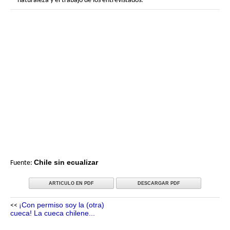
naturaleza y el trabajo de los entrevistados.
Chile sin ecualizar
Fuente:
ARTICULO EN PDF
DESCARGAR PDF
¡Con permiso soy la (otra)
<<
cueca! La cueca chilene...