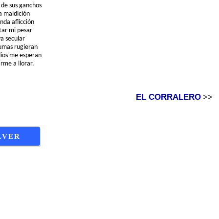
r de sus ganchos
a maldición
nda aflicción
tar mi pesar
va secular
umas rugieran
dios me esperan
rme a llorar.
EL CORRALERO
>>