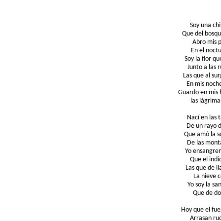
Soy una ch
Que del bosqu
Abro mis p
En el noct
Soy la flor q
Junto a las 
Las que al su
En mis noche
Guardo en mis 
las lágrim
Nací en las 
De un rayo d
Que amó la s
De las mont
Yo ensangren
Que el ind
Las que de l
La nieve c
Yo soy la s
Que de dol
Hoy que el fue
Arrasan ru