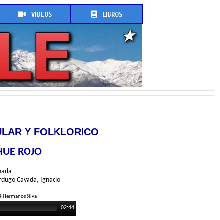
VIDEOS
LIBROS
LAR Y FOLKLORICO
HUE ROJO
nada
erdugo Cavada, Ignacio
 4 Hermanos Silva
02:44