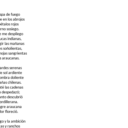
ispa de fuego
e en los abrojos
étalos rojos
urno sosiego.
ue me despliego
rucas indianas,
rgir las mañanas
s soñolientas,
hojas sangrientas
as araucanas.
tardes serenas
e sol ardiente
ombra doliente
añas chilenas.
té las cadenas
io despedazó;
lanto descubrió
ordillerana.
angre araucana
or floreció.
go y la ambición
cas y ranchos