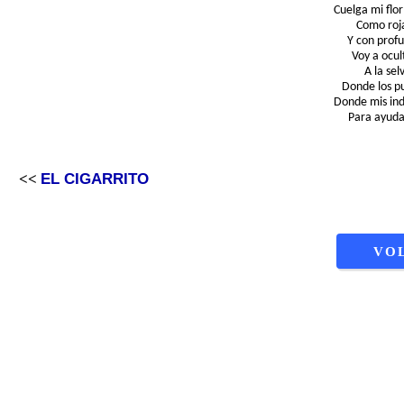
Cuelga mi flo
Como roj
Y con profu
Voy a ocul
A la sel
Donde los p
Donde mis in
Para ayuda
EL CIGARRITO
<<