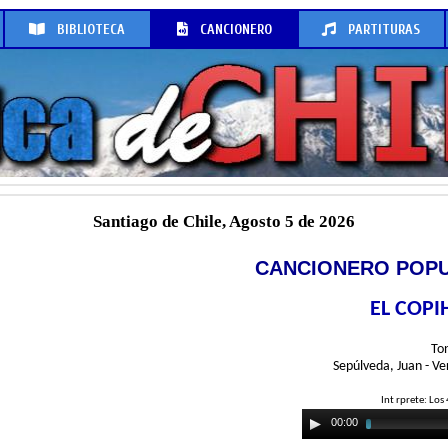
BIBLIOTECA
CANCIONERO
PARTITURAS
Santiago de Chile, Agosto 5 de 2026
CANCIONERO POPU
EL COPI
To
Sepúlveda, Juan - V
Int rprete: Los
00:00