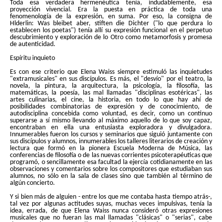
Toda esa verdadera hermenéutica tenía, indudablemente, esa
proyección vivencial. Era la puesta en práctica de toda una
fenomenología de la expresión, en suma. Por eso, la consigna de
Hlderlin: Was bleibet aber, stiften die Dichter ("lo que perdura lo
establecen los poetas") tenía allí su expresión funcional en el perpetuo
descubrimiento y exploración de lo Otro como metamorfosis y promesa
de autenticidad.
Espíritu inquieto
Es con ese criterio que Elena Waiss siempre estimuló las inquietudes
"extramusicales" en sus discípulos. Es más, el "desvío" por el teatro, la
novela, la pintura, la arquitectura, la psicología, la filosofía, las
matemáticas, la poesía, las mal llamadas "disciplinas esotéricas", las
artes culinarias, el cine, la historia, en todo lo que hay ahí de
posibilidades combinatorias de expresión y de conocimiento, de
autodisciplina concebida como voluntad, es decir, como un continuo
superarse a sí mismo llevando al máximo aquello de lo que soy capaz,
encontraban en ella una entusiasta exploradora y divulgadora.
Innumerables fueron los cursos y seminarios que siguió juntamente con
sus discípulos y alumnos, innumerables los talleres literarios de creación y
lectura que formó en la pionera Escuela Moderna de Música, las
conferencias de filosofía o de las nuevas corrientes psicoterapéuticas que
programó, o sencillamente esa facultad la ejercía cotidianamente en las
observaciones y comentarios sobre los compositores que estudiaban sus
alumnos, no sólo en la sala de clases sino que también al término de
algún concierto.
Y si bien más de alguien - entre los que me contaba hasta tiempo atrás-,
tal vez por algunas actitudes suyas, muchas veces impulsivas, tenía la
idea, errada, de que Elena Waiss nunca consideró otras expresiones
musicales que no fueran las mal llamadas "clásicas" o "serias", cabe