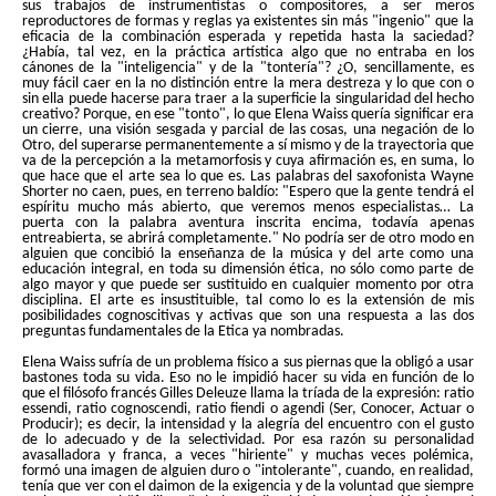
sus trabajos de instrumentistas o compositores, a ser meros
reproductores de formas y reglas ya existentes sin más "ingenio" que la
eficacia de la combinación esperada y repetida hasta la saciedad?
¿Había, tal vez, en la práctica artística algo que no entraba en los
cánones de la "inteligencia" y de la "tontería"? ¿O, sencillamente, es
muy fácil caer en la no distinción entre la mera destreza y lo que con o
sin ella puede hacerse para traer a la superficie la singularidad del hecho
creativo? Porque, en ese "tonto", lo que Elena Waiss quería significar era
un cierre, una visión sesgada y parcial de las cosas, una negación de lo
Otro, del superarse permanentemente a sí mismo y de la trayectoria que
va de la percepción a la metamorfosis y cuya afirmación es, en suma, lo
que hace que el arte sea lo que es. Las palabras del saxofonista Wayne
Shorter no caen, pues, en terreno baldío: "Espero que la gente tendrá el
espíritu mucho más abierto, que veremos menos especialistas… La
puerta con la palabra aventura inscrita encima, todavía apenas
entreabierta, se abrirá completamente." No podría ser de otro modo en
alguien que concibió la enseñanza de la música y del arte como una
educación integral, en toda su dimensión ética, no sólo como parte de
algo mayor y que puede ser sustituido en cualquier momento por otra
disciplina. El arte es insustituible, tal como lo es la extensión de mis
posibilidades cognoscitivas y activas que son una respuesta a las dos
preguntas fundamentales de la Etica ya nombradas.
Elena Waiss sufría de un problema físico a sus piernas que la obligó a usar
bastones toda su vida. Eso no le impidió hacer su vida en función de lo
que el filósofo francés Gilles Deleuze llama la tríada de la expresión: ratio
essendi, ratio cognoscendi, ratio fiendi o agendi (Ser, Conocer, Actuar o
Producir); es decir, la intensidad y la alegría del encuentro con el gusto
de lo adecuado y de la selectividad. Por esa razón su personalidad
avasalladora y franca, a veces "hiriente" y muchas veces polémica,
formó una imagen de alguien duro o "intolerante", cuando, en realidad,
tenía que ver con el daimon de la exigencia y de la voluntad que siempre