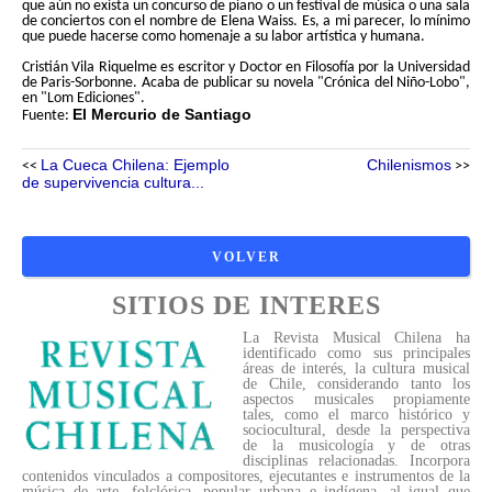
que aún no exista un concurso de piano o un festival de música o una sala
de conciertos con el nombre de Elena Waiss. Es, a mi parecer, lo mínimo
que puede hacerse como homenaje a su labor artística y humana.
Cristián Vila Riquelme es escritor y Doctor en Filosofía por la Universidad
de Paris-Sorbonne. Acaba de publicar su novela "Crónica del Niño-Lobo",
en "Lom Ediciones".
El Mercurio de Santiago
Fuente:
La Cueca Chilena: Ejemplo
Chilenismos
<<
>>
de supervivencia cultura...
SITIOS DE INTERES
La Revista Musical Chilena ha
identificado como sus principales
áreas de interés, la cultura musical
de Chile, considerando tanto los
aspectos musicales propiamente
tales, como el marco histórico y
sociocultural, desde la perspectiva
de la musicología y de otras
disciplinas relacionadas. Incorpora
contenidos vinculados a compositores, ejecutantes e instrumentos de la
música de arte, folclórica, popular urbana e indígena, al igual que