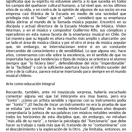
significaba que su espíritu no estuviese alerta a lo que sucedía en todos
los campos del quehacer cultural humano, a tal nivel que, en los últimos
años de su vida, y en contra de la opinión de algunos de sus socios en esa
empresa casi titánica de la Escuela en medio de una sociedad que
privilegia más el "haber" que el "saber", consideró que su enseñanza
debía abrirse al mundo de la llamada música popular. Encontró en su
discípula y actual directora de la Escuela Moderna de Música, Vivien
Wurman, y en el músico y compositor Guillermo Rifo, sus cómplices y
operadores en esta nueva faceta de la enseñanza musical en Chile. De
tal manera que su legado es ahora mucho más amplio y abarcante: por
un lado el área de música clásica y por el otro el área de música popular
que, sin embargo, se interrelacionan entre sí en un constante
intercambio de conocimiento y de sensibilidad. Lo que alguna vez, hace
años, conversamos con ella sobre la excelencia, en el sentido de que no
importaba hacia qué tendencias o tipos de música se orientara el alumno
siempre que "lo hiciera bien", defendiéndose del vicio "imperdonable"
de la "facilidad" y con la suficiente apertura hacia el infinito suceder del
arte y de la cultura, parece estarse insertando para siempre en el mundo
musical chileno.
Arte como educación integral
Recuerdo, también, ante mi mayúscula sorpresa, haberla escuchado
comentar alguna vez que tal intérprete era muy bueno, pero era
"tonto": ¿cómo un artista sensible y riguroso con su instrumento podía
ser "tonto"? ¿El hecho de tocar un instrumento no era la prueba de que
se estaba "por encima" de la media intelectual? Algunos años después
comprobaría la justeza de sus palabras con músicos notables venidos de
todos los horizontes de esta disciplina que, sin embargo, no miraban
"más allá de su nariz", y tenían la psicología del "funcionario" que debe
hacer su trabajo y nada más que él, tratando de no "contaminarse" con
el descubrimiento y la exploración de lo Otro. ¿Se limitaba, entonces, en