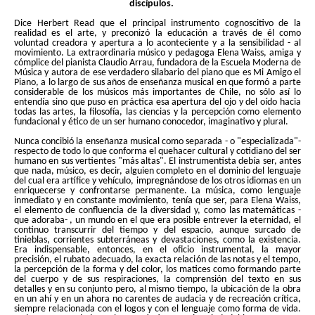
discípulos.
Dice Herbert Read que el principal instrumento cognoscitivo de la
realidad es el arte, y preconizó la educación a través de él como
voluntad creadora y apertura a lo aconteciente y a la sensibilidad - al
movimiento. La extraordinaria músico y pedagoga Elena Waiss, amiga y
cómplice del pianista Claudio Arrau, fundadora de la Escuela Moderna de
Música y autora de ese verdadero silabario del piano que es Mi Amigo el
Piano, a lo largo de sus años de enseñanza musical en que formó a parte
considerable de los músicos más importantes de Chile, no sólo así lo
entendía sino que puso en práctica esa apertura del ojo y del oído hacia
todas las artes, la filosofía, las ciencias y la percepción como elemento
fundacional y ético de un ser humano conocedor, imaginativo y plural.
Nunca concibió la enseñanza musical como separada - o "especializada"-
respecto de todo lo que conforma el quehacer cultural y cotidiano del ser
humano en sus vertientes "más altas". El instrumentista debía ser, antes
que nada, músico, es decir, alguien completo en el dominio del lenguaje
del cual era artífice y vehículo, impregnándose de los otros idiomas en un
enriquecerse y confrontarse permanente. La música, como lenguaje
inmediato y en constante movimiento, tenía que ser, para Elena Waiss,
el elemento de confluencia de la diversidad y, como las matemáticas -
que adoraba- , un mundo en el que era posible entrever la eternidad, el
continuo transcurrir del tiempo y del espacio, aunque surcado de
tinieblas, corrientes subterráneas y devastaciones, como la existencia.
Era indispensable, entonces, en el oficio instrumental, la mayor
precisión, el rubato adecuado, la exacta relación de las notas y el tempo,
la percepción de la forma y del color, los matices como formando parte
del cuerpo y de sus respiraciones, la comprensión del texto en sus
detalles y en su conjunto pero, al mismo tiempo, la ubicación de la obra
en un ahí y en un ahora no carentes de audacia y de recreación crítica,
siempre relacionada con el logos y con el lenguaje como forma de vida.