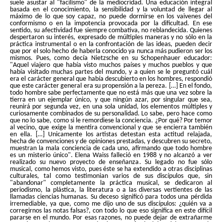
suele asustar al "facilismo" de la mediocridad. Una educación integral
basada en el conocimiento, la sensibilidad y la voluntad de llegar al
máximo de lo que soy capaz, no puede dormirse en los vaivenes del
conformismo o en la impotencia provocada por la dificultad. En ese
sentido, su afectividad fue siempre combativa, no reblandecida. Quienes
despertaron su interés, expresado de múltiples maneras y no sólo en la
práctica instrumental o en la confrontación de las ideas, pueden decir
que por el solo hecho de haberla conocido ya nunca más pudieron ser los
mismos. Pues, como decía Nietzsche en su Schopenhauer educador:
"Aquel viajero que había visto muchos países y muchos pueblos y que
había visitado muchas partes del mundo, y a quien se le preguntó cuál
era el carácter general que había descubierto en los hombres, respondió
que este carácter general era su propensión a la pereza. […] En el fondo,
todo hombre sabe perfectamente que no está más que una vez sobre la
tierra en un ejemplar único, y que ningún azar, por singular que sea,
reunirá por segunda vez, en una sola unidad, los elementos múltiples y
curiosamente combinados de su personalidad. Lo sabe, pero hace como
que no lo sabe, como si le remordiese la conciencia. ¿Por qué? Por temor
al vecino, que exige la mentira convencional y que se encierra también
en ella. […] Unicamente los artistas detestan esta actitud relajada,
hecha de convenciones y de opiniones prestadas, y descubren su secreto,
muestran la mala conciencia de cada uno, afirmando que todo hombre
es un misterio único". Elena Waiss falleció en 1988 y no alcanzó a ver
realizado su nuevo proyecto de enseñanza. Su legado no fue sólo
musical, como hemos visto, pues éste se ha extendido a otras disciplinas
culturales, tal como testimonian varios de sus discípulos que, sin
"abandonar" completamente la práctica musical, se dedicaron al
periodismo, la plástica, la literatura o a las diversas vertientes de las
llamadas ciencias humanas. Su deceso significó para todos una pérdida
irremediable, ya que, como me dijo uno de sus discípulos: ¿quién va a
corregirnos las notas falsas?, con todo lo que eso significa en este difícil
pararse en el mundo. Por esas razones, no puede dejar de extrañarme