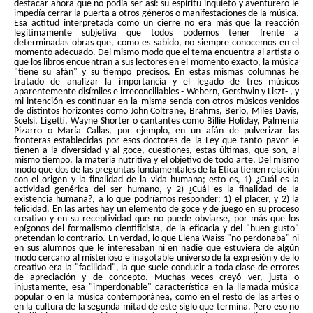
destacar ahora que no podía ser así: su espíritu inquieto y aventurero le
impedía cerrar la puerta a otros géneros o manifestaciones de la música.
Esa actitud interpretada como un cierre no era más que la reacción
legítimamente subjetiva que todos podemos tener frente a
determinadas obras que, como es sabido, no siempre conocemos en el
momento adecuado. Del mismo modo que el tema encuentra al artista o
que los libros encuentran a sus lectores en el momento exacto, la música
"tiene su afán" y su tiempo precisos. En estas mismas columnas he
tratado de analizar la importancia y el legado de tres músicos
aparentemente disímiles e irreconciliables - Webern, Gershwin y Liszt- , y
mi intención es continuar en la misma senda con otros músicos venidos
de distintos horizontes como John Coltrane, Brahms, Berio, Miles Davis,
Scelsi, Ligetti, Wayne Shorter o cantantes como Billie Holiday, Palmenia
Pizarro o María Callas, por ejemplo, en un afán de pulverizar las
fronteras establecidas por esos doctores de la Ley que tanto pavor le
tienen a la diversidad y al goce, cuestiones, estas últimas, que son, al
mismo tiempo, la materia nutritiva y el objetivo de todo arte. Del mismo
modo que dos de las preguntas fundamentales de la Etica tienen relación
con el origen y la finalidad de la vida humana; esto es, 1) ¿Cuál es la
actividad genérica del ser humano, y 2) ¿Cuál es la finalidad de la
existencia humana?, a lo que podríamos responder: 1) el placer, y 2) la
felicidad. En las artes hay un elemento de goce y de juego en su proceso
creativo y en su receptividad que no puede obviarse, por más que los
epígonos del formalismo cientificista, de la eficacia y del "buen gusto"
pretendan lo contrario. En verdad, lo que Elena Waiss "no perdonaba" ni
en sus alumnos que le interesaban ni en nadie que estuviera de algún
modo cercano al misterioso e inagotable universo de la expresión y de lo
creativo era la "facilidad", la que suele conducir a toda clase de errores
de apreciación y de concepto. Muchas veces creyó ver, justa o
injustamente, esa "imperdonable" característica en la llamada música
popular o en la música contemporánea, como en el resto de las artes o
en la cultura de la segunda mitad de este siglo que termina. Pero eso no